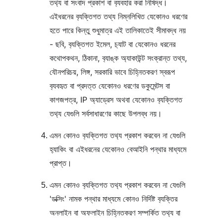
তথ‍্য বা সংবাদ প্রকাশ বা ব‍্যবহার করা নিষিদ্ধ। 
এইধরনের ব‍্যক্তিগত তথ্য নিম্নলিখিত যেকোনও ধরণের 
হতে পারে কিন্তু শুধুমাত্র এই তালিকাতেই সীমাবদ্ধ নয় 
- ছবি, ব‍্যক্তিগত ইমেল, চ‍্যাট বা যেকোনও ধরনের 
কথোপকথন, ঠিকানা, ব‍্যাঙ্ক অ্যাকাউন্ট সংক্রান্ত তথ্য, 
যৌনপরিচয়, লিঙ্গ, সরকারি ভাবে চিহ্নিতকরণ স্বরূপ 
ব‍্যবহৃত বা প্রদত্ত যেকোনও ধরণের ডকুমেন্টস বা 
কাগজপত্র, IP অ্যাড্রেস অথবা যেকোনও ব‍্যক্তিগত 
তথ‍্য যেগুলি সর্বসাধারণের কাছে উপলব্ধ নয়‌।
এমন কোনও ব‍্যক্তিগত তথ‍্য প্রকাশ করবেন না যেগুলি 
হ‍্যাকিং বা এইধরনের যেকোনও বেআইনি পন্থার মাধ্যমে 
প্রাপ্ত।
এমন কোনও ব‍্যক্তিগত তথ‍্য প্রকাশ করবেন না যেগুলি 
'ডক্সিং' নামক পন্থার মাধ্যমে কোনও নির্দিষ্ট ব‍্যক্তির 
অনলাইন বা অফলাইন চিহ্নিতকরণ সম্পর্কিত তথ‍্য বা 