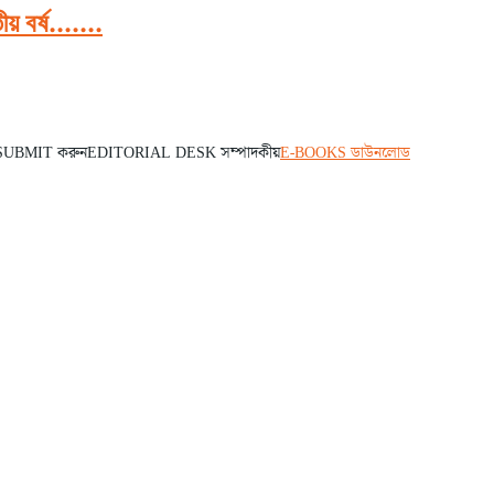
 বর্ষ.......
 SUBMIT করুন
EDITORIAL DESK সম্পাদকীয়
E-BOOKS ডাউনলোড