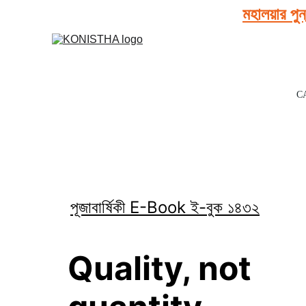
মহালয়ার পুন
CA
পূজাবার্ষিকী E-Book ই-বুক ১৪৩২
Quality, not 