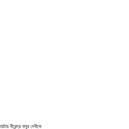
য় বীরেন্দ্র বাবুর দেবীকে 