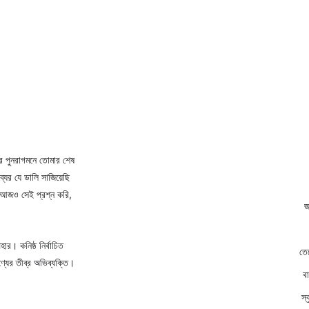
র পুনরাগমনে তোমার শেষ 
্যের যে ডালি সাজিয়েছি 
ে আজও সেই প্রশ্ন করি, 
জ
র। কনিষ্ঠ নির্বাচিত 
তে
্যের তীব্র অভিব্যক্তি।
ব
স্