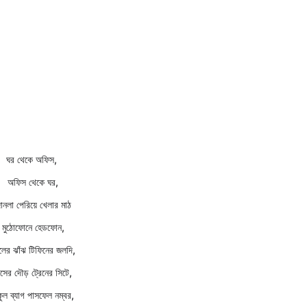
ঘর থেকে অফিস, 
অফিস থেকে ঘর,
ানলা পেরিয়ে খেলার মাঠ
মুঠোফোনে হেডফোন,
লের ঝাঁঝ টিফিনের জলদি,
াসের দৌড় ট্রেনের সিটে,
কুল ব্যাগ পাসফেল নম্বর,