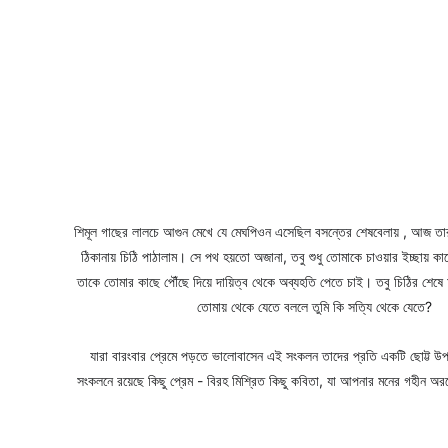
শিমূল গাছের লালচে আগুন মেখে যে মেঘপিওন এসেছিল বসন্তের শেষবেলায় , আজ তা
ঠিকানায় চিঠি পাঠালাম। সে পথ হয়তো অজানা, তবু শুধু তোমাকে চাওয়ার ইচ্ছায় কাব
তাকে তোমার কাছে পৌঁছে দিয়ে দায়িত্ব থেকে অব্যহতি পেতে চাই। তবু চিঠির শেষ
তোমায় থেকে যেতে বললে তুমি কি সত্যি থেকে যেতে? 
যারা বারংবার প্রেমে পড়তে ভালোবাসেন এই সংকলন তাদের প্রতি একটি ছোট্ট উপহা
সংকলনে রয়েছে কিছু প্রেম - বিরহ মিশ্রিত কিছু কবিতা, যা আপনার মনের গহীন অরণ